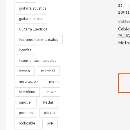
guitarra acustica
guitarra criolla
Cable
Cable
Guitarra Electrica
PLUG 
Instrumentos musicales
Metro
interfaz
Intrumentos musicales
lexsen
marshall
meditacion
meinl
Microfono
mixer
parquer
Pedal
pedales
platillo
rockcable
SKP