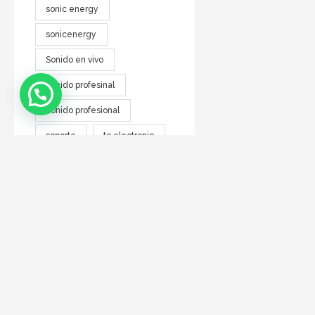
sonic energy
sonicenergy
Sonido en vivo
Sonido profesinal
Sonido profesional
soporte
tc electronic
warwick
zen
DIRECCIÓN
Talcahuano 112 - CABA