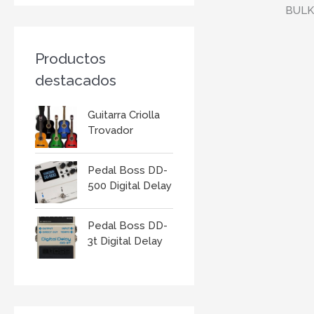
r
:
Productos
destacados
Guitarra Criolla
Trovador
Pedal Boss DD-
500 Digital Delay
Pedal Boss DD-
3t Digital Delay