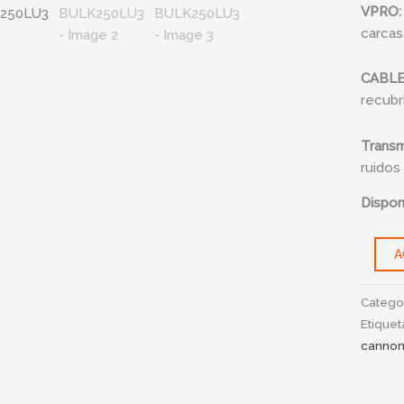
VPRO:
BULK2
carcas
cantid
CABLE
recubr
Transm
ruidos
Disponi
A
Catego
Etiquet
cannon