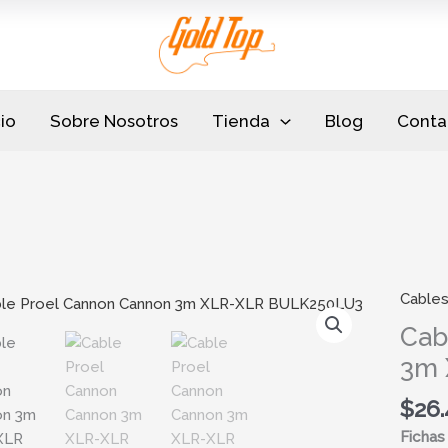
cio
Sobre Nosotros
Tienda
Blog
Conta
Cable
Cable
Proel
Cab
Canno
3m 
Canno
3m
$
26
XLR-
Fichas
XLR