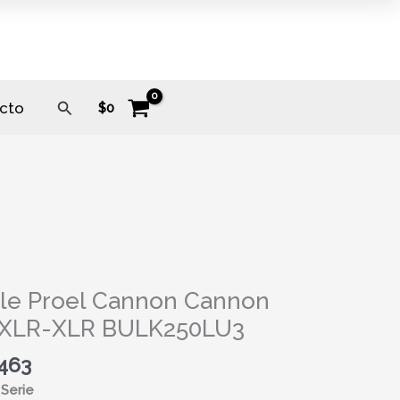
Buscar
cto
$
0
s
le Proel Cannon Cannon
n
XLR-XLR BULK250LU3
n
.463
 Serie