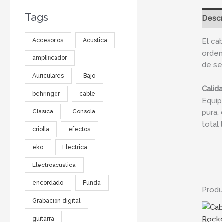
Tags
Descr
Accesorios
Acustica
El ca
orden
amplificador
de se
Auriculares
Bajo
Calid
behringer
cable
Equip
Clasica
Consola
pura,
total
criolla
efectos
eko
Electrica
Electroacustica
encordado
Funda
Produ
Grabación digital
guitarra