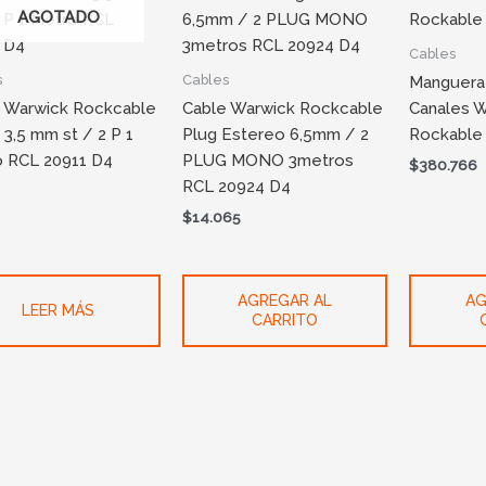
AGOTADO
Cables
s
Cables
Manguera
 Warwick Rockcable
Cable Warwick Rockcable
Canales 
3,5 mm st / 2 P 1
Plug Estereo 6,5mm / 2
Rockable
 RCL 20911 D4
PLUG MONO 3metros
$
380.766
RCL 20924 D4
$
14.065
AGREGAR AL
AG
LEER MÁS
CARRITO