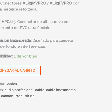
Conectores
XLR3MVPRO
y
XLR3FVPRO
con
50LU3
a metálica reforzada.
ad
 HPC225:
Conductor de alta pureza con
imiento de PVC ultra flexible.
isión Balanceada:
Diseñado para cancelar
 de fondo e interferencias.
bilidad:
1 disponibles
GREGAR AL CARRITO
ría:
Cables
as:
audio profesional
,
cable
,
cable instrumento
,
 cannon
,
Proel
,
xlr xlr