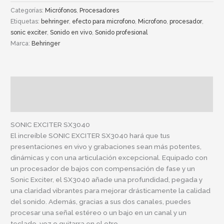
Categorías:
Micrófonos
,
Procesadores
Etiquetas:
behringer
,
efecto para microfono
,
Microfono
,
procesador
,
sonic exciter
,
Sonido en vivo
,
Sonido profesional
Marca:
Behringer
Descripción
Información adicional
SONIC EXCITER SX3040
El increíble SONIC EXCITER SX3040 hará que tus
presentaciones en vivo y grabaciones sean más potentes,
dinámicas y con una articulación excepcional. Equipado con
un procesador de bajos con compensación de fase y un
Sonic Exciter, el SX3040 añade una profundidad, pegada y
una claridad vibrantes para mejorar drásticamente la calidad
del sonido. Además, gracias a sus dos canales, puedes
procesar una señal estéreo o un bajo en un canal y un
teclado, voz o guitarra en el otro.