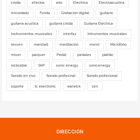
criolla
efectos
eko
Electrica
Electroacustica
encordado
Funda
Grabación digital
guitarra
guitarra acustica
guitarra criolla
Guitarra Electrica
Instrumentos musicales
interfaz
Intrumentos musicales
lexsen
marshall
meditacion
meinl
Microfono
mixer
parquer
Pedal
pedales
platillo
rockcable
SKP
sonic energy
sonicenergy
Sonido en vivo
Sonido profesinal
Sonido profesional
soporte
tc electronic
warwick
zen
DIRECCIÓN