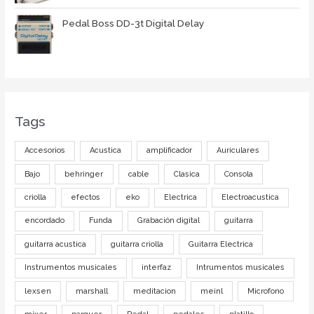
Pedal Boss DD-3t Digital Delay
Tags
Accesorios
Acustica
amplificador
Auriculares
Bajo
behringer
cable
Clasica
Consola
criolla
efectos
eko
Electrica
Electroacustica
encordado
Funda
Grabación digital
guitarra
guitarra acustica
guitarra criolla
Guitarra Electrica
Instrumentos musicales
interfaz
Intrumentos musicales
lexsen
marshall
meditacion
meinl
Microfono