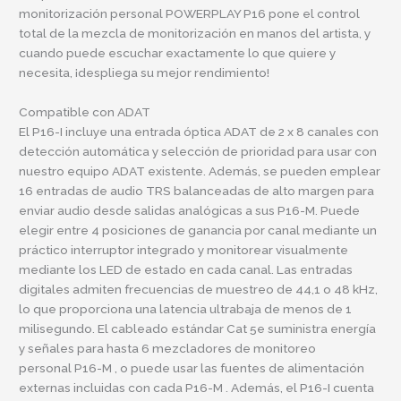
monitorización personal POWERPLAY P16 pone el control
total de la mezcla de monitorización en manos del artista, y
cuando puede escuchar exactamente lo que quiere y
necesita, ¡despliega su mejor rendimiento!
Compatible con ADAT
El P16-I incluye una entrada óptica ADAT de 2 x 8 canales con
detección automática y selección de prioridad para usar con
nuestro equipo ADAT existente. Además, se pueden emplear
16 entradas de audio TRS balanceadas de alto margen para
enviar audio desde salidas analógicas a sus P16-M. Puede
elegir entre 4 posiciones de ganancia por canal mediante un
práctico interruptor integrado y monitorear visualmente
mediante los LED de estado en cada canal. Las entradas
digitales admiten frecuencias de muestreo de 44,1 o 48 kHz,
lo que proporciona una latencia ultrabaja de menos de 1
milisegundo. El cableado estándar Cat 5e suministra energía
y señales para hasta 6 mezcladores de monitoreo
personal
P16-M
, o puede usar las fuentes de alimentación
externas incluidas con cada
P16-M
. Además, el P16-I cuenta