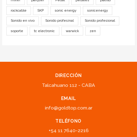
mixer
parquer
Pedal
pedales
platillo
rockcable
SKP
sonic energy
sonicenergy
Sonido en vivo
Sonido profesinal
Sonido profesional
soporte
tc electronic
warwick
zen
DIRECCIÓN
Talcahuano 112 - CABA
EMAIL
info@goldtop.com.ar
TELÉFONO
+54 11 7640-2216