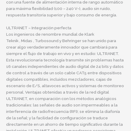
con una fuente de alimentación interna de rango automático
para máxima flexibilidad (100 – 240 V~), audio sin ruido,
respuesta transitoria superior y bajo consumo de energía.
ULTRANET – Integración perfecta
Los ingenieros de renombre mundial de
Klark
Teknik
,
Midas
,
Turbosound
y
Behringer
se han unido para
crear algo verdaderamente innovador que cambiará para
siempre el flujo de trabajo en vivo y en estudio: ULTRANET.
Esta revolucionaria tecnología transmite sin problemas hasta
16 canales independientes de audio digital de 24 bits y datos
de control a través de un solo cable CAT5 entre dispositivos
digitales compatibles, incluidos mezcladores, cajas de
escenario de E/S, altavoces activos y sistemas de monitoreo
personal. Ventajas obtenidas a través de la red digital
ULTRANET, en comparación con los métodos analógicos
tradicionales: las señales de audio son impermeables a la
interferencia de radiofrecuencia (RFI); se elimina la diafonía
de la señal; y la facilidad de configuración se traduce
directamente en un ahorro de tiempo significativo durante la
instalación. ULTRANET efectúa un poderoso ecosistema