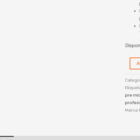
Disponi
A
Catego
Etiquet
pre mi
profes
Marca: