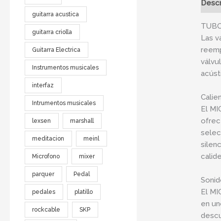
Descr
guitarra acustica
TUBO
guitarra criolla
Las v
reemp
Guitarra Electrica
válvu
Instrumentos musicales
acúst
interfaz
Calien
Intrumentos musicales
El MI
ofrec
lexsen
marshall
selec
meditacion
meinl
silen
calide
Microfono
mixer
parquer
Pedal
Sonid
El MI
pedales
platillo
en un
rockcable
SKP
descu