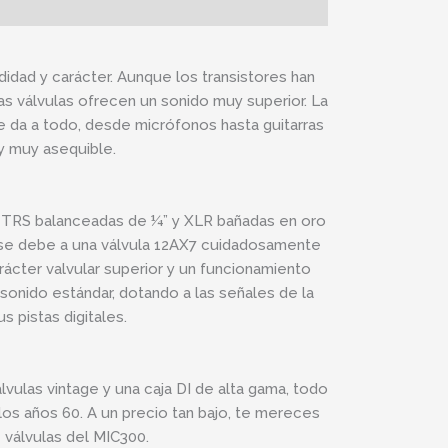
idad y carácter. Aunque los transistores han
s válvulas ofrecen un sonido muy superior. La
 da a todo, desde micrófonos hasta guitarras
 y muy asequible.
as TRS balanceadas de ¼” y XLR bañadas en oro
d se debe a una válvula 12AX7 cuidadosamente
cter valvular superior y un funcionamiento
 sonido estándar, dotando a las señales de la
s pistas digitales.
lvulas vintage y una caja DI de alta gama, todo
 los años 60. A un precio tan bajo, te mereces
 válvulas del MIC300.