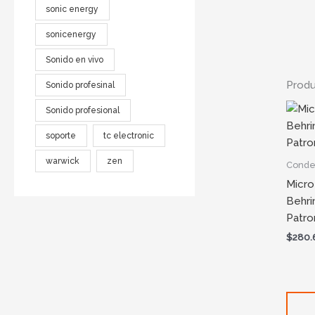
sonic energy
sonicenergy
Sonido en vivo
Produ
Sonido profesinal
Sonido profesional
soporte
tc electronic
warwick
zen
Conde
Micro
Behri
Patro
$
280.