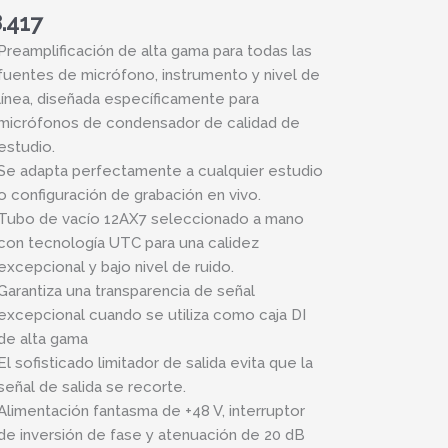
.417
los
Preamplificación de alta gama para todas las
fuentes de micrófono, instrumento y nivel de
or
línea, diseñada específicamente para
micrófonos de condensador de calidad de
fono
estudio.
ad
Se adapta perfectamente a cualquier estudio
o configuración de grabación en vivo.
Tubo de vacío 12AX7 seleccionado a mano
con tecnología UTC para una calidez
excepcional y bajo nivel de ruido.
Garantiza una transparencia de señal
excepcional cuando se utiliza como caja DI
de alta gama
El sofisticado limitador de salida evita que la
señal de salida se recorte.
Alimentación fantasma de +48 V, interruptor
de inversión de fase y atenuación de 20 dB