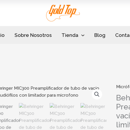
cio
Sobre Nosotros
Tienda
Blog
Conta
Micró
Behrin
MIC30
Beh
Preamp
Pre
de
vac
tubo
de
lim
vacío