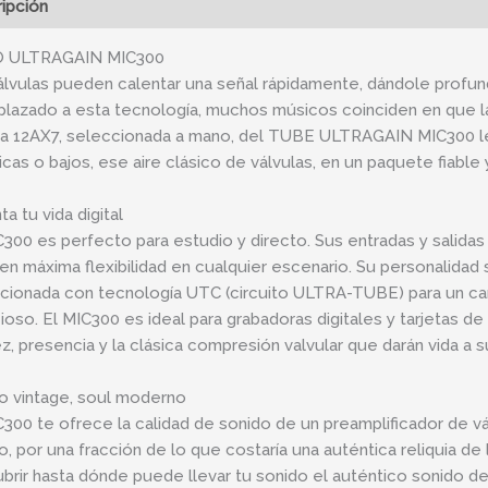
ipción
Información adicional
 ULTRAGAIN MIC300
álvulas pueden calentar una señal rápidamente, dándole profund
lazado a esta tecnología, muchos músicos coinciden en que la
la 12AX7, seleccionada a mano, del TUBE ULTRAGAIN MIC300 le
icas o bajos, ese aire clásico de válvulas, en un paquete fiable
ta tu vida digital
C300 es perfecto para estudio y directo. Sus entradas y salid
en máxima flexibilidad en cualquier escenario. Su personalida
cionada con tecnología UTC (circuito ULTRA-TUBE) para un cará
cioso. El MIC300 es ideal para grabadoras digitales y tarjetas de
z, presencia y la clásica compresión valvular que darán vida a su
o vintage, soul moderno
C300 te ofrece la calidad de sonido de un preamplificador de vá
o, por una fracción de lo que costaría una auténtica reliquia de
brir hasta dónde puede llevar tu sonido el auténtico sonido de