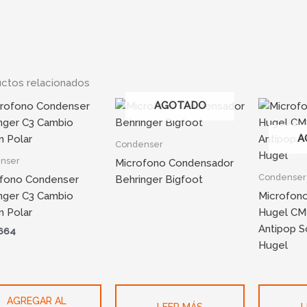
ctos relacionados
AGOTADO
A
Condenser
nser
Microfono Condensador
Condenser
fono Condenser
Behringer Bigfoot
nger C3 Cambio
Microfon
n Polar
Hugel CM8
Antipop S
664
Hugel
AGREGAR AL