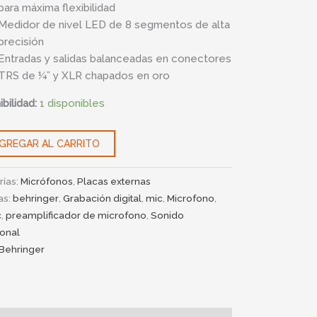
para máxima flexibilidad
Medidor de nivel LED de 8 segmentos de alta
precisión
Entradas y salidas balanceadas en conectores
TRS de ¼” y XLR chapados en oro
bilidad:
1 disponibles
GREGAR AL CARRITO
rías:
Micrófonos
,
Placas externas
as:
behringer
,
Grabación digital
,
mic
,
Microfono
,
c
,
preamplificador de microfono
,
Sonido
ional
Behringer