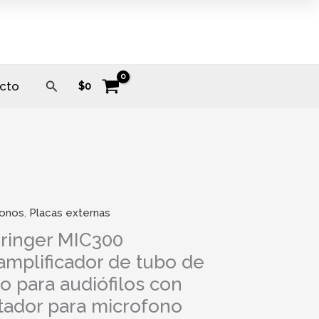
Buscar
cto
$
0
fonos
,
Placas externas
ger
0
ringer MIC300
lificador
amplificador de tubo de
ío para audiófilos con
itador para microfono