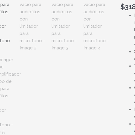
$
318
para
audiófi
con
limitad
para
micro
cantid