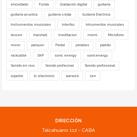
encordado
Funda
Grabación digital
guitarra
guitarra acustica
guitarra criolla
Guitarra Electrica
Instrumentos musicales
interfaz
Intrumentos musicales
lexsen
marshall
meditacion
meinl
Microfono
mixer
parquer
Pedal
pedales
platillo
rockcable
SKP
sonic energy
sonicenergy
Sonido en vivo
Sonido profesinal
Sonido profesional
soporte
tc electronic
warwick
zen
DIRECCIÓN
Talcahuano 112 - CABA