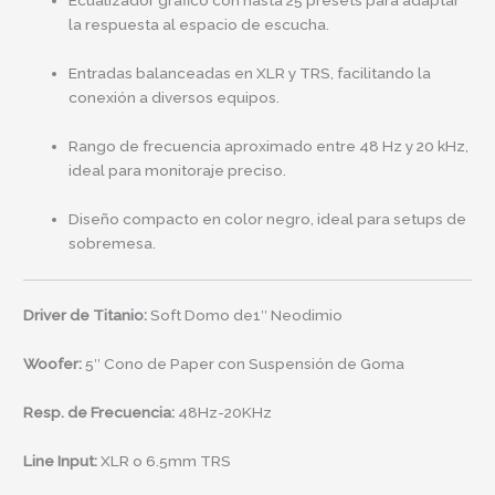
Ecualizador gráfico con hasta 25 presets para adaptar
la respuesta al espacio de escucha.
Entradas balanceadas en XLR y TRS, facilitando la
conexión a diversos equipos.
Rango de frecuencia aproximado entre 48 Hz y 20 kHz,
ideal para monitoraje preciso.
Diseño compacto en color negro, ideal para setups de
sobremesa.
Driver de Titanio:
Soft Domo de1″ Neodimio
Woofer:
5″ Cono de Paper con Suspensión de Goma
Resp. de Frecuencia:
48Hz-20KHz
Line Input:
XLR o 6.5mm TRS