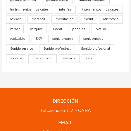
Instrumentos musicales
interfaz
Intrumentos musicales
lexsen
marshall
meditacion
meinl
Microfono
mixer
parquer
Pedal
pedales
platillo
rockcable
SKP
sonic energy
sonicenergy
Sonido en vivo
Sonido profesinal
Sonido profesional
soporte
tc electronic
warwick
zen
DIRECCIÓN
Talcahuano 112 - CABA
EMAIL