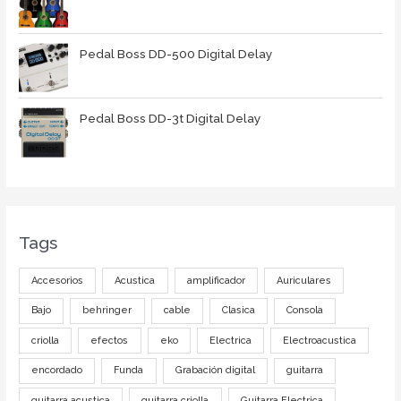
Pedal Boss DD-500 Digital Delay
Pedal Boss DD-3t Digital Delay
Tags
Accesorios
Acustica
amplificador
Auriculares
Bajo
behringer
cable
Clasica
Consola
criolla
efectos
eko
Electrica
Electroacustica
encordado
Funda
Grabación digital
guitarra
guitarra acustica
guitarra criolla
Guitarra Electrica