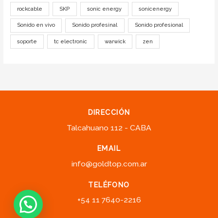
rockcable
SKP
sonic energy
sonicenergy
Sonido en vivo
Sonido profesinal
Sonido profesional
soporte
tc electronic
warwick
zen
DIRECCIÓN
Talcahuano 112 - CABA
EMAIL
info@goldtop.com.ar
TELÉFONO
+54 11 7640-2216