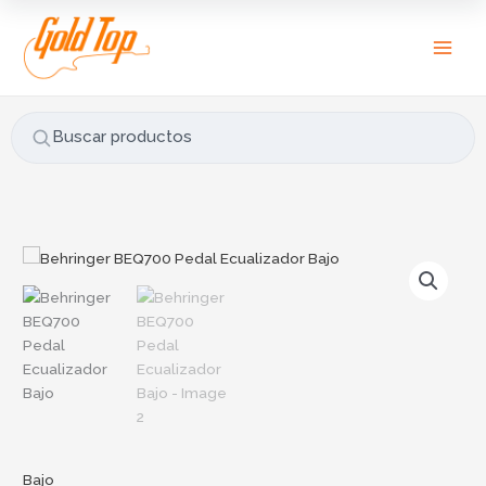
Ir
B
al
u
contenido
s
c
a
Buscar productos
r
p
o
r
Behringer
:
BEQ700
Pedal
Ecualizador
Bajo
cantidad
Bajo