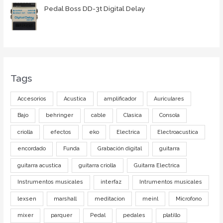
Pedal Boss DD-3t Digital Delay
Tags
Accesorios
Acustica
amplificador
Auriculares
Bajo
behringer
cable
Clasica
Consola
criolla
efectos
eko
Electrica
Electroacustica
encordado
Funda
Grabación digital
guitarra
guitarra acustica
guitarra criolla
Guitarra Electrica
Instrumentos musicales
interfaz
Intrumentos musicales
lexsen
marshall
meditacion
meinl
Microfono
mixer
parquer
Pedal
pedales
platillo