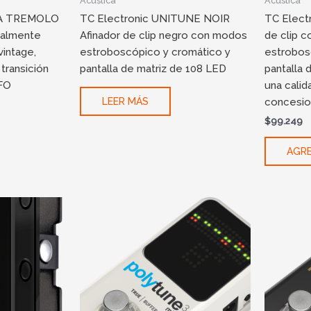
Acustica
Acustica
KA TREMOLO
TC Electronic UNITUNE NOIR
TC Elect
talmente
Afinador de clip negro con modos
de clip 
vintage,
estroboscópico y cromático y
estrobos
 transición
pantalla de matriz de 108 LED
pantalla 
LFO
una calid
concesi
LEER MÁS
$
99.249
AGRE