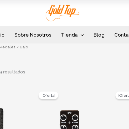
Sorted
by
popularity
cio
Sobre Nosotros
Tienda
Blog
Conta
Pedales
/ Bajo
9 resultados
ent
Original
Current
e
price
price
¡Oferta!
¡Ofert
was:
is:
.999.
$100.000.
$69.999.