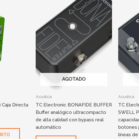
.999.
AGOTADO
Acustica
Acustica
 Caja Directa
TC Electronic BONAFIDE BUFFER
TC Elec
Buffer analógico ultracompacto
SWELL Pe
de alta calidad con bypass real
capacida
automático
botones 
líneas de
RITO