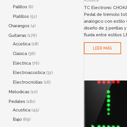
Acustica
Palillos
6
TC Electronic CHO
Pedal de trémolo to
Platillos
51
analógico con estilo 
Charangos
4
diseño de 3 perillas y
fluida entre estilos 
Guitarras
176
Acústica
18
LEER MÁS
Clásica
36
Eléctrica
76
Electroacústica
31
Electrocriollas
16
Melodicas
10
Pedales
181
Acustica
45
Bajo
69