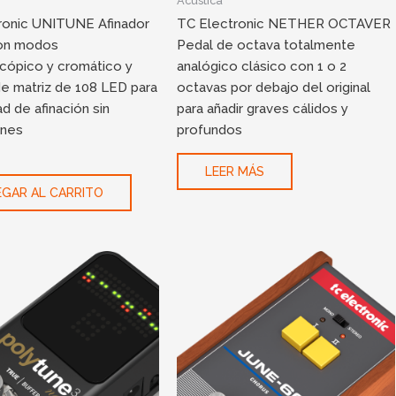
Acustica
ronic UNITUNE Afinador
TC Electronic NETHER OCTAVER
con modos
Pedal de octava totalmente
cópico y cromático y
analógico clásico con 1 o 2
de matriz de 108 LED para
octavas por debajo del original
ad de afinación sin
para añadir graves cálidos y
ones
profundos
LEER MÁS
GAR AL CARRITO