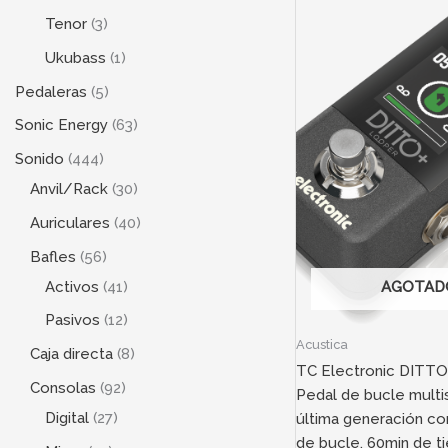
Tenor
3
Ukubass
1
Pedaleras
5
Sonic Energy
63
Sonido
444
Anvil/Rack
30
Auriculares
40
Bafles
56
Activos
41
AGOTAD
Pasivos
12
Acustica
Caja directa
8
TC Electronic DITT
Consolas
92
Pedal de bucle multi
Digital
27
última generación co
de bucle, 60min de 