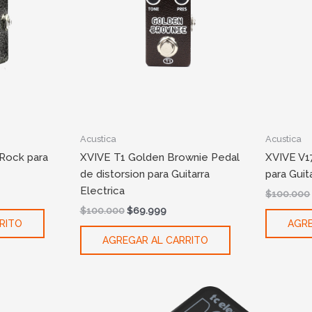
Acustica
Acustica
Rock para
XVIVE T1 Golden Brownie Pedal
XVIVE V1
de distorsion para Guitarra
para Guit
Electrica
$
100.000
$
100.000
$
69.999
RITO
AGRE
AGREGAR AL CARRITO
ent
e