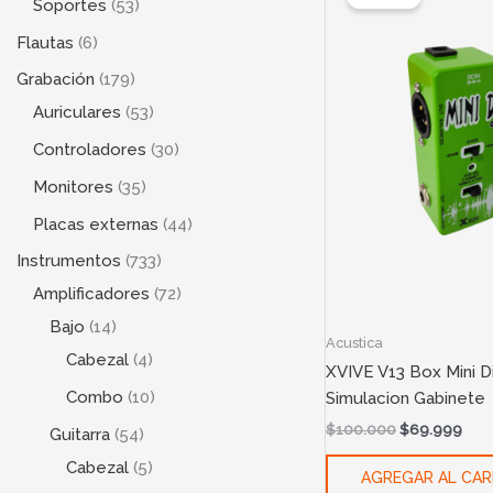
Soportes
53
was:
is:
$100.000.
$69
Flautas
6
Grabación
179
Auriculares
53
Controladores
30
Monitores
35
Placas externas
44
Instrumentos
733
Amplificadores
72
Bajo
14
Acustica
Cabezal
4
XVIVE V13 Box Mini Di
Combo
10
Simulacion Gabinete
$
100.000
$
69.999
Guitarra
54
Cabezal
5
AGREGAR AL CAR