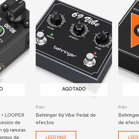
O
AGOTADO
Bajo
Bajo
O + LOOPER
Behringer 69 Vibe Pedal de
Behringe
sesión de
efectos
de efect
n 99 ranuras
tiempo de
LEER MÁS
LEER