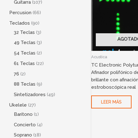
Guitarra
107
Percusion
66
Teclados
90
32 Teclas
3
AGOTAD
49 Teclas
3
54 Teclas
2
Acustica
61 Teclas
22
TC Electronic Polytu
Afinador polifónico d
76
2
brillante con afinació
88 Teclas
9
estroboscópica real
Sintetizadores
49
LEER MÁS
Ukelele
27
Baritono
1
Concierto
4
Soprano
18