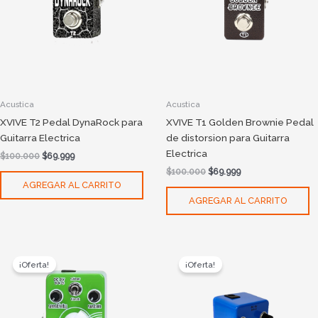
Acustica
Acustica
XVIVE T2 Pedal DynaRock para
XVIVE T1 Golden Brownie Pedal
Guitarra Electrica
de distorsion para Guitarra
Electrica
$
100.000
$
69.999
$
100.000
$
69.999
AGREGAR AL CARRITO
AGREGAR AL CARRITO
Original
Current
Original
Current
price
price
price
price
¡Oferta!
¡Oferta!
was:
is:
was:
is:
$100.000.
$69.999.
$100.000.
$69.999.