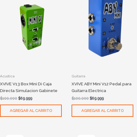
$100.000.
$69.999.
$100.000.
$69.999.
Acustica
Guitarra
XVIVE V13 Box Mini Di Caja
XVIVE ABY Mini V12 Pedal para
Directa Simulacion Gabinete
Guitarra Electrica
$
100.000
$
69.999
$
100.000
$
69.999
AGREGAR AL CARRITO
AGREGAR AL CARRITO
Original
Current
Original
Current
price
price
price
price