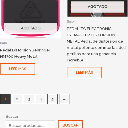
AGOTADO
Bajo
AGOTADO
PEDAL TC ELECTRONIC
EYEMASTER DISTORSION
METAL Pedal de distorsión de
Bajo
metal potente con interfaz de 2
Pedal Distorsion Behringer
perillas para una ganancia
HM300 Heavy Metal
increíble
LEER MÁS
LEER MÁS
1
2
3
4
5
→
Buscar
BUSCAR