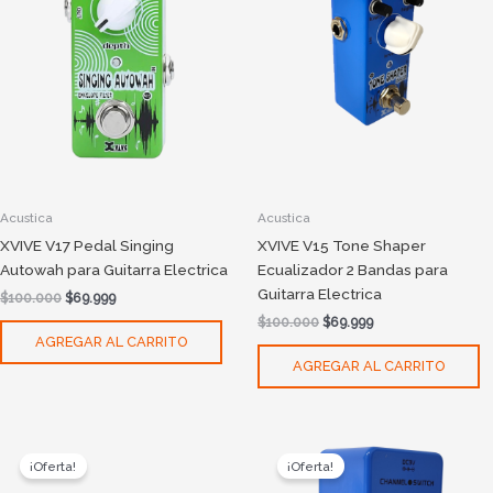
Acustica
Acustica
XVIVE V17 Pedal Singing
XVIVE V15 Tone Shaper
Autowah para Guitarra Electrica
Ecualizador 2 Bandas para
Guitarra Electrica
$
100.000
$
69.999
$
100.000
$
69.999
AGREGAR AL CARRITO
AGREGAR AL CARRITO
Original
Current
Original
Current
price
price
price
price
¡Oferta!
¡Oferta!
was:
is:
was:
is: