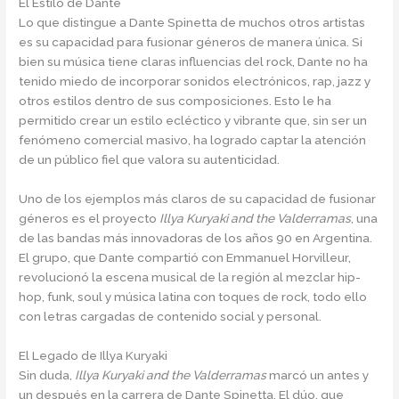
El Estilo de Dante
Lo que distingue a Dante Spinetta de muchos otros artistas
es su capacidad para fusionar géneros de manera única. Si
bien su música tiene claras influencias del rock, Dante no ha
tenido miedo de incorporar sonidos electrónicos, rap, jazz y
otros estilos dentro de sus composiciones. Esto le ha
permitido crear un estilo ecléctico y vibrante que, sin ser un
fenómeno comercial masivo, ha logrado captar la atención
de un público fiel que valora su autenticidad.
Uno de los ejemplos más claros de su capacidad de fusionar
géneros es el proyecto
Illya Kuryaki and the Valderramas
, una
de las bandas más innovadoras de los años 90 en Argentina.
El grupo, que Dante compartió con Emmanuel Horvilleur,
revolucionó la escena musical de la región al mezclar hip-
hop, funk, soul y música latina con toques de rock, todo ello
con letras cargadas de contenido social y personal.
El Legado de Illya Kuryaki
Sin duda,
Illya Kuryaki and the Valderramas
marcó un antes y
un después en la carrera de Dante Spinetta. El dúo, que