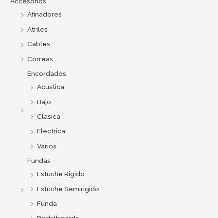
Accesorios
r
Afinadores
p
Atriles
o
Cables
r
Correas
:
Encordados
Acustica
Bajo
Clasica
Electrica
Varios
Fundas
Estuche Rigido
Estuche Semirigido
Funda