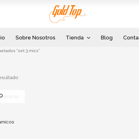
cio
Sobre Nosotros
Tienda
Blog
Conta
etados “set 3 mics”
esultado
O
amicos