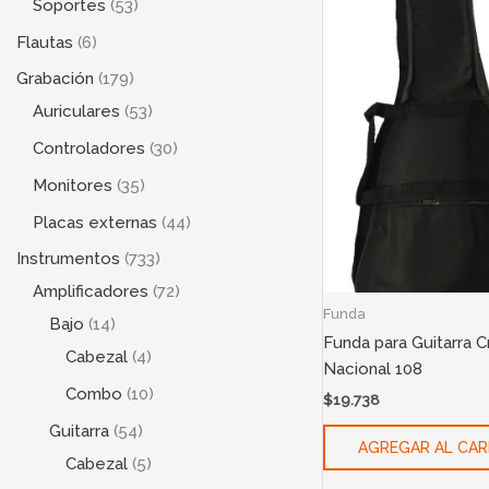
Soportes
53
Flautas
6
Grabación
179
Auriculares
53
Controladores
30
Monitores
35
Placas externas
44
Instrumentos
733
Amplificadores
72
Funda
Bajo
14
Funda para Guitarra Cr
Cabezal
4
Nacional 108
Combo
10
$
19.738
Guitarra
54
AGREGAR AL CAR
Cabezal
5