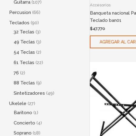
Guitarra
107
Accesorios
Percusion
66
Banqueta nacional Pa
Teclado ban01
Teclados
90
$
47.770
32 Teclas
3
49 Teclas
3
AGREGAR AL CAR
54 Teclas
2
61 Teclas
22
76
2
88 Teclas
9
Sintetizadores
49
Ukelele
27
Baritono
1
Concierto
4
Soprano
18