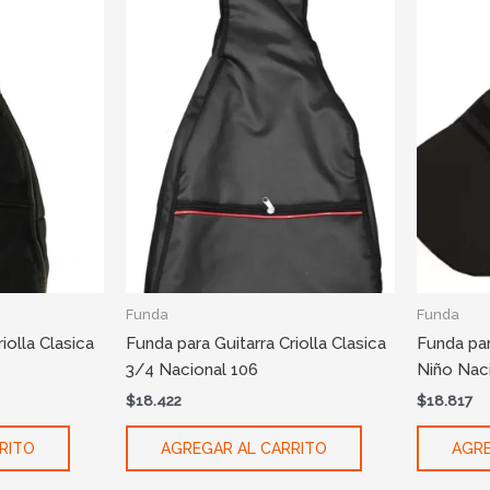
Funda
Funda
iolla Clasica
Funda para Guitarra Criolla Clasica
Funda par
3/4 Nacional 106
Niño Nac
$
18.422
$
18.817
RITO
AGREGAR AL CARRITO
AGRE