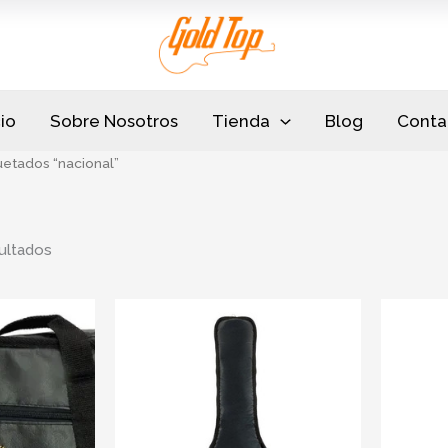
Sorted
by
popularity
cio
Sobre Nosotros
Tienda
Blog
Conta
uetados “nacional”
ultados