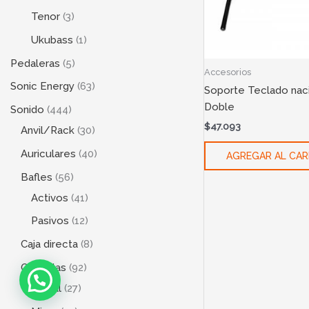
Tenor
3
Ukubass
1
Pedaleras
5
Accesorios
Sonic Energy
63
Soporte Teclado naci
Doble
Sonido
444
$
47.093
Anvil/Rack
30
Auriculares
40
AGREGAR AL CAR
Bafles
56
Activos
41
Pasivos
12
Caja directa
8
Consolas
92
Digital
27