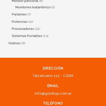
Monitor personal
8
Monitoreo Inalambrico
2
Parlantes
7
Potencias
22
Procesadores
31
Sistemas Portables
13
Violines
6
DIRECCIÓN
Talcahuano 112 - CABA
EMAIL
info@goldtop.com.ar
TELÉFONO