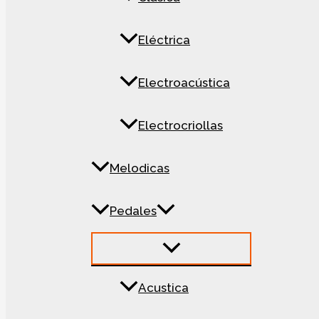
Eléctrica
Electroacústica
Electrocriollas
Melodicas
Pedales
Acustica