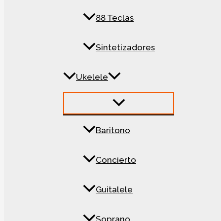
88 Teclas
Sintetizadores
Ukelele
Baritono
Concierto
Guitalele
Soprano