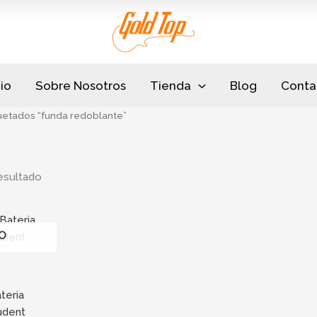
cio
Sobre Nosotros
Tienda
Blog
Conta
uetados “funda redoblante”
esultado
O
teria
udent