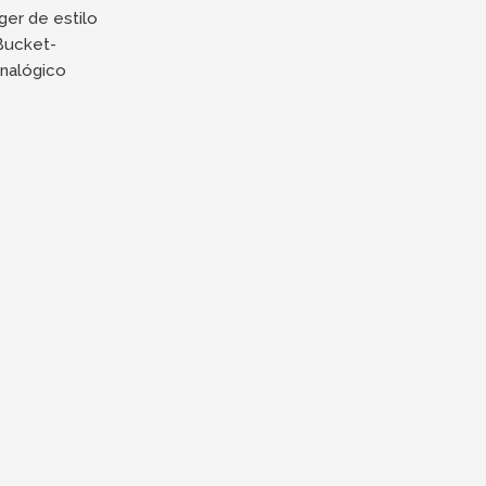
ger de estilo
 Bucket-
nalógico