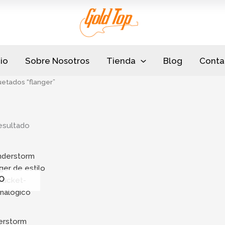
cio
Sobre Nosotros
Tienda
Blog
Conta
etados “flanger”
esultado
O
erstorm