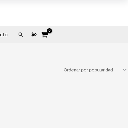
Buscar
cto
$
0