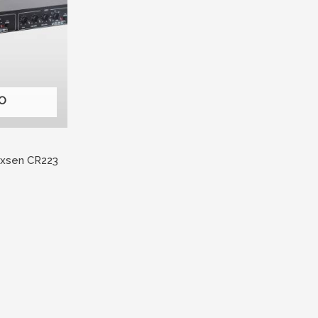
O
exsen CR223