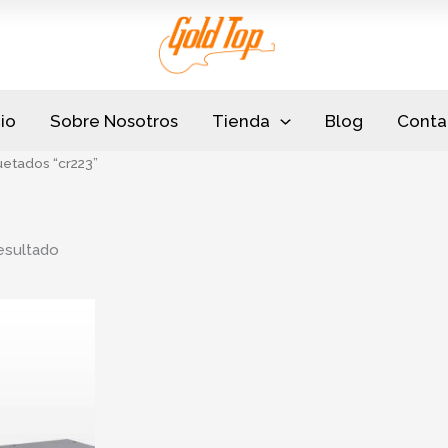
cio
Sobre Nosotros
Tienda
Blog
Conta
uetados “cr223”
esultado