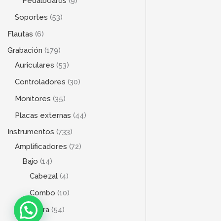
Pedalboards
9
Soportes
53
Flautas
6
Grabación
179
Auriculares
53
Controladores
30
Monitores
35
Placas externas
44
Instrumentos
733
Amplificadores
72
Bajo
14
Cabezal
4
Combo
10
Guitarra
54