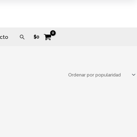
Buscar
cto
$
0