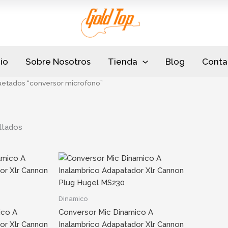
Sorted
by
popularity
cio
Sobre Nosotros
Tienda
Blog
Conta
uetados “conversor microfono”
ltados
Dinamico
ico A
Conversor Mic Dinamico A
or Xlr Cannon
Inalambrico Adapatador Xlr Cannon