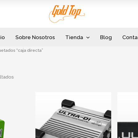
Sorted
by
popularity
cio
Sobre Nosotros
Tienda
Blog
Conta
etados “caja directa”
ltados
ent
e
.999.