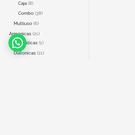
Caja
8
Combo
38
Multiuso
6
Armonicas
21
Cromaticas
1
Diatonicas
21
Bajo
20
4 Cuerdas
18
5 Cuerdas
3
6 Cuerdas
1
Baterias
76
Acústicas
2
Electrónica
10
Fierraje
6
DIRECCIÓN