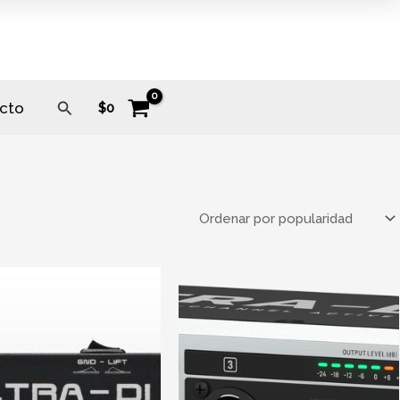
Buscar
cto
$
0