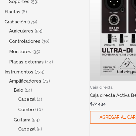
Soportes
53
Flautas
6
Grabación
179
Auriculares
53
Controladores
30
Monitores
35
Placas externas
44
Instrumentos
733
Amplificadores
72
Caja directa
Bajo
14
Caja directa Activa B
Cabezal
4
$
72.434
Combo
10
AGREGAR AL CAR
Guitarra
54
Cabezal
5