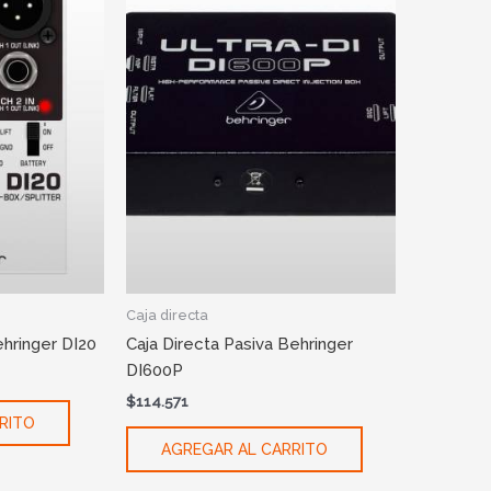
Caja directa
ehringer DI20
Caja Directa Pasiva Behringer
DI600P
$
114.571
RITO
AGREGAR AL CARRITO