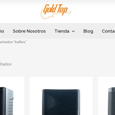
Sorted
by
popularity
cio
Sobre Nosotros
Tienda
Blog
Conta
etados “bafles”
ltados