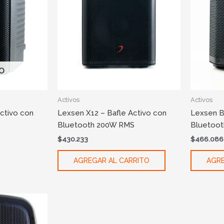
O
Activos
Activos
ctivo con
Lexsen X12 – Bafle Activo con
Lexsen B
Bluetooth 200W RMS
Bluetooth
$
430.233
$
466.086
AGREGAR AL CARRITO
AGRE