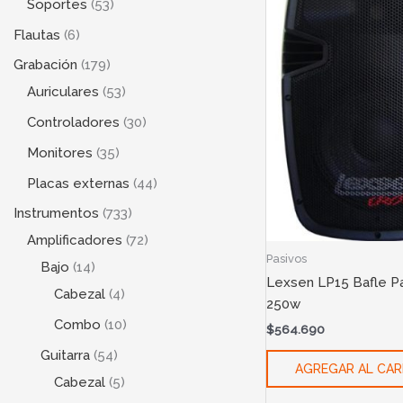
Soportes
53
Flautas
6
Grabación
179
Auriculares
53
Controladores
30
Monitores
35
Placas externas
44
Instrumentos
733
Amplificadores
72
Pasivos
Bajo
14
Lexsen LP15 Bafle Pa
Cabezal
4
250w
Combo
10
$
564.690
Guitarra
54
AGREGAR AL CAR
Cabezal
5