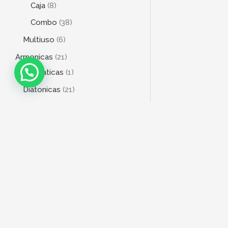
Caja
8
Combo
38
Multiuso
6
Armonicas
21
Cromaticas
1
Diatonicas
21
Bajo
20
4 Cuerdas
18
5 Cuerdas
3
6 Cuerdas
1
Baterias
76
Acústicas
2
Electrónica
10
Fierraje
6
DIRECCIÓN