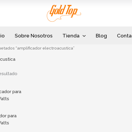
cio
Sobre Nosotros
Tienda
Blog
Conta
etados “amplificador electroacustica”
acustica
esultado
dor para
Watts