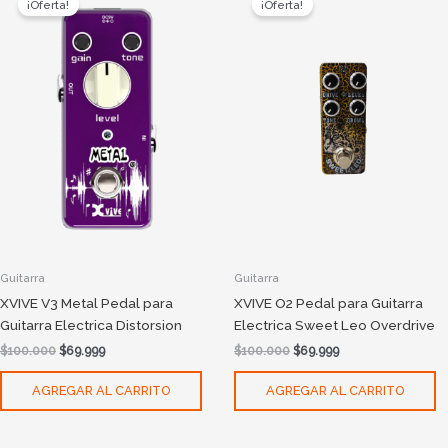
¡Oferta!
¡Oferta!
was:
is:
was:
is:
$100.000.
$69.999.
$100.000.
$69.999.
Guitarra
Guitarra
XVIVE V3 Metal Pedal para
XVIVE O2 Pedal para Guitarra
Guitarra Electrica Distorsion
Electrica Sweet Leo Overdrive
$
100.000
$
69.999
$
100.000
$
69.999
AGREGAR AL CARRITO
AGREGAR AL CARRITO