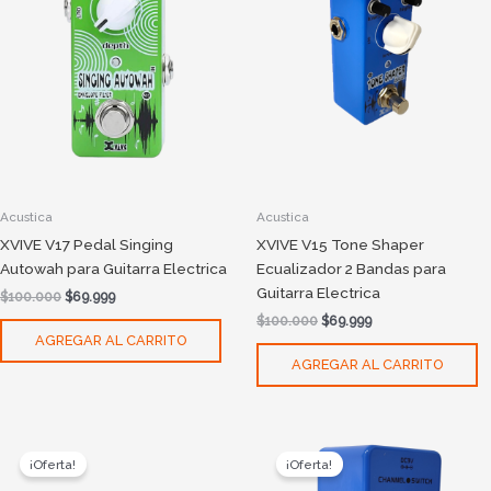
Acustica
Acustica
XVIVE V17 Pedal Singing
XVIVE V15 Tone Shaper
Autowah para Guitarra Electrica
Ecualizador 2 Bandas para
Guitarra Electrica
$
100.000
$
69.999
$
100.000
$
69.999
AGREGAR AL CARRITO
AGREGAR AL CARRITO
Original
Current
Original
Current
price
price
price
price
¡Oferta!
¡Oferta!
was:
is:
was:
is: