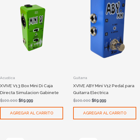
$100.000.
$69.999.
$100.000.
$69.999.
Acustica
Guitarra
XVIVE V13 Box Mini Di Caja
XVIVE ABY Mini V12 Pedal para
Directa Simulacion Gabinete
Guitarra Electrica
$
100.000
$
69.999
$
100.000
$
69.999
AGREGAR AL CARRITO
AGREGAR AL CARRITO
Original
Current
Original
Current
price
price
price
price