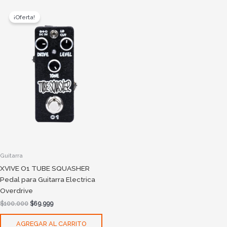
Original
Current
price
price
¡Oferta!
was:
is:
$100.000.
$69.999.
Guitarra
XVIVE O1 TUBE SQUASHER
Pedal para Guitarra Electrica
Overdrive
$
100.000
$
69.999
AGREGAR AL CARRITO