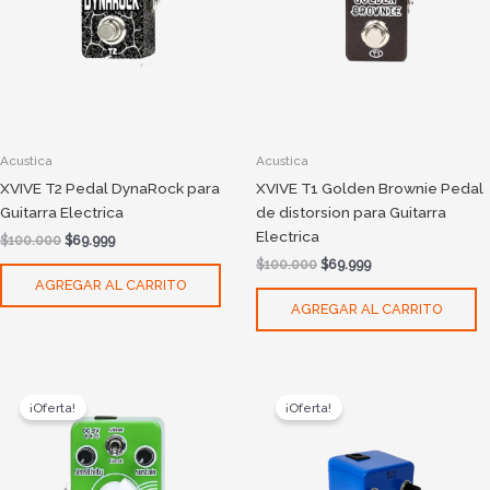
Acustica
Acustica
XVIVE T2 Pedal DynaRock para
XVIVE T1 Golden Brownie Pedal
Guitarra Electrica
de distorsion para Guitarra
Electrica
$
100.000
$
69.999
$
100.000
$
69.999
AGREGAR AL CARRITO
AGREGAR AL CARRITO
Original
Current
Original
Current
price
price
price
price
¡Oferta!
¡Oferta!
was:
is:
was:
is:
$100.000.
$69.999.
$100.000.
$69.999.