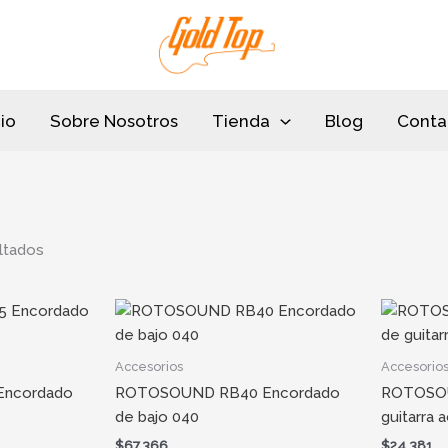
Sorted
by
popularity
cio
Sobre Nosotros
Tienda
Blog
Conta
ltados
Accesorios
Accesorio
ncordado
ROTOSOUND RB40 Encordado
ROTOSOU
de bajo 040
guitarra 
$
67.366
$
24.381