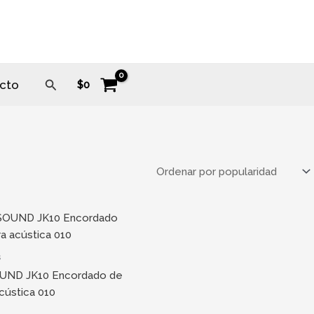
Buscar
cto
$
0
s
ND JK10 Encordado de
acústica 010