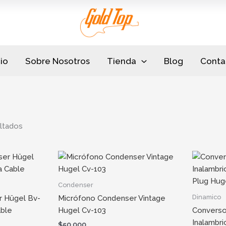
Sorted
by
popularity
cio
Sobre Nosotros
Tienda
Blog
Conta
ltados
Condenser
Dinamico
 Hügel Bv-
Micrófono Condenser Vintage
able
Hugel Cv-103
Converso
Inalambr
$
50.000